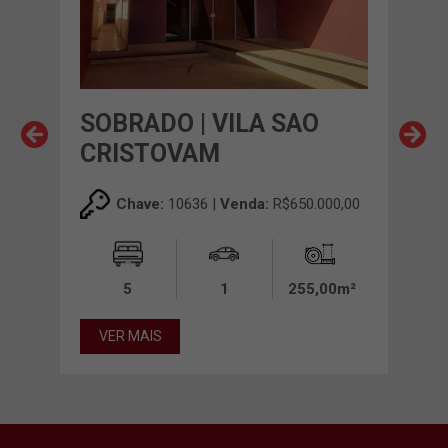
A
SOBRADO | VILA SAO
SOB
CRISTOVAM
CA
00,00
Chave:
10636 |
Venda:
R$650.000,00
00m²
5
1
255,00m²
VER MAIS
VE