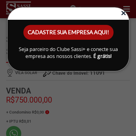
ÁREA DO CLIENTE
CADASTRE SUA EMPRESA AQUI!
SOBRADO À VENDA EM VILA
Seja parceiro do Clube Sassi+ e conecte sua
SOLAR, LIMEIRA
empresa aos nossos clientes.
É grátis!
11091
VILA SOLAR
Chave do Imóvel:
VENDA
R$750.000,00
+ Condomínio R$0,00
i
+ IPTU R$0,01