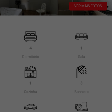
VER MAIS FOTOS
4
1
Dormitório
Sala
1
3
Cozinha
Banheiro