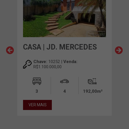
CASA | JD. MERCEDES
CA
00,00
Chave:
10252 |
Venda:
R$1.100.000,00
00m²
3
4
192,00m²
VE
VER MAIS