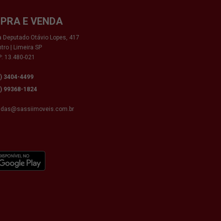
PRA E VENDA
 Deputado Otávio Lopes, 417
tro | Limeira SP
: 13.480-021
9) 3404-4499
9) 99368-1824
ndas@sassiimoveis.com.br