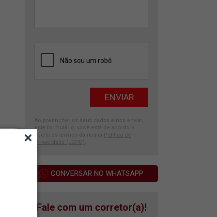
Ao preencher os seus dados e nos enviar
este formulário, você está de acordo e
aceita os termos da nossa
Política de
Privacidade (LGPD)
.
CONVERSAR NO WHATSAPP
Fale com um corretor(a)!