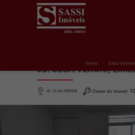
APARTAMENTO À VEND
Home
Sassi Imóvei
JD. OLGA VERONI, LIME
1
JD. OLGA VERONI
Chave do Imóvel: