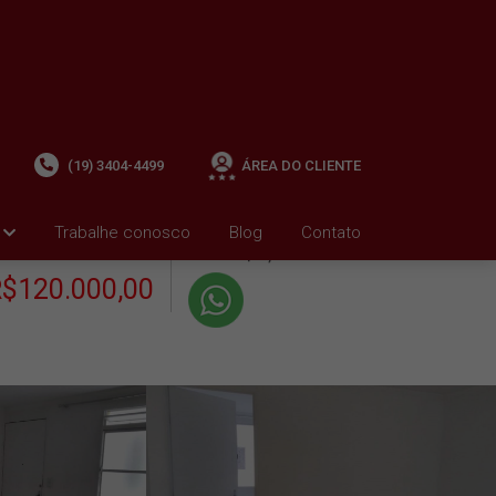
(19) 3404-4499
ÁREA DO CLIENTE
+ Condomínio R$119,00
i
Trabalhe conosco
Blog
Contato
VENDA
+ IPTU R$88,01
$120.000,00