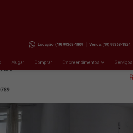
Locação:
(19) 99368-1809
Venda:
(19) 99368-1824
A EM
s
Alugar
Comprar
Empreendimentos
Serviços
IRA
R
0789