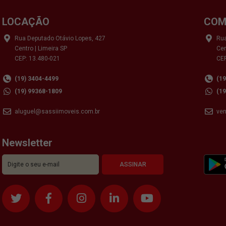
LOCAÇÃO
COM
Rua Deputado Otávio Lopes, 427
Rua
Centro | Limeira SP
Cen
CEP: 13.480-021
CEP
(19) 3404-4499
(1
(19) 99368-1809
(1
aluguel@sassiimoveis.com.br
ve
Newsletter