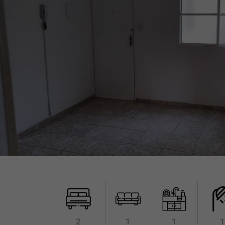
2
1
1
1