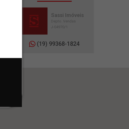
Sassi Imóveis
Depto. Vendas
J-04970/1
(19) 99368-1824