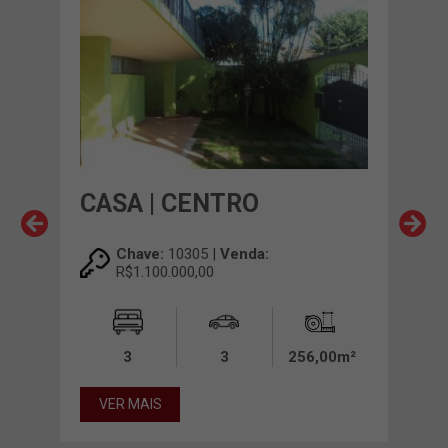
CASA | CENTRO
CAS
UN
Chave:
10305 |
Venda:
R$1.100.000,00
3
3
256,00m²
00m²
VER MAIS
VE