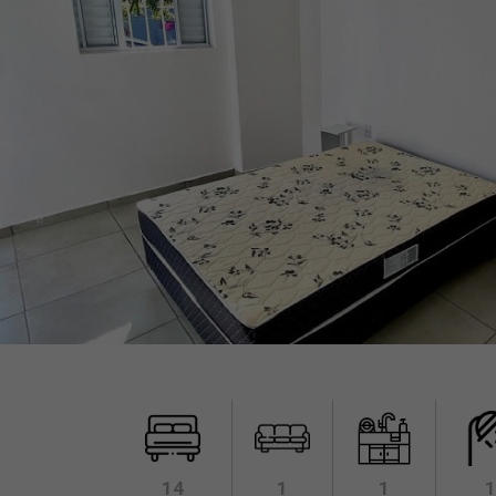
14
1
1
1