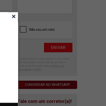
Ao preencher os seus dados e nos enviar
este formulário, você está de acordo e
aceita os termos da nossa
Política de
Privacidade (LGPD)
.
CONVERSAR NO WHATSAPP
Fale com um corretor(a)!