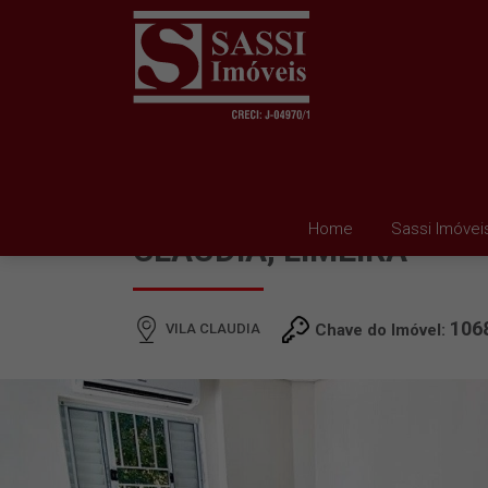
KITINET À VENDA EM V
Home
Sassi Imóvei
CLAUDIA, LIMEIRA
106
VILA CLAUDIA
Chave do Imóvel: