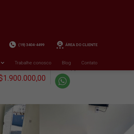
(19) 3404-4499
ÁREA DO CLIENTE
+ Condomínio R$0,00
i
Trabalhe conosco
Blog
Contato
VENDA
+ IPTU R$0,01
$1.900.000,00