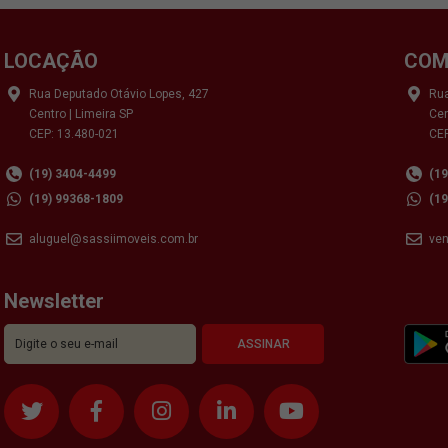
LOCAÇÃO
COM
Rua Deputado Otávio Lopes, 427
Rua
Centro | Limeira SP
Cen
CEP: 13.480-021
CEP
(19) 3404-4499
(1
(19) 99368-1809
(1
aluguel@sassiimoveis.com.br
ve
Newsletter