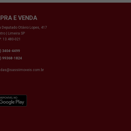
PRA E VENDA
 Deputado Otávio Lopes, 417
tro | Limeira SP
: 13.480-021
9) 3404-4499
9) 99368-1824
ndas@sassiimoveis.com.br