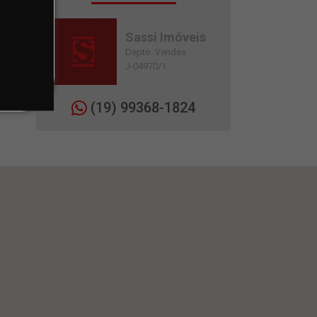
Sassi Imóveis
Depto. Vendas
J-04970/1
(19) 99368-1824