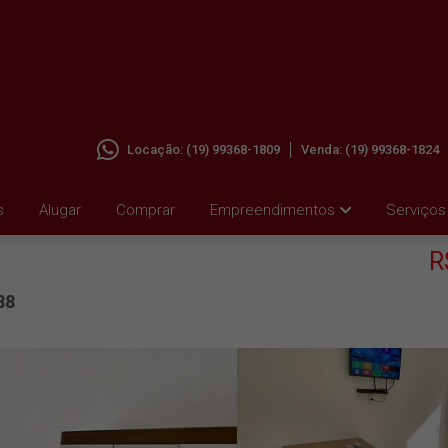
Locação:
(19) 99368-1809
Venda:
(19) 99368-1824
ILA
s
Alugar
Comprar
Empreendimentos
Serviços
R
88