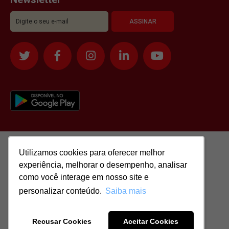
Utilizamos cookies para oferecer melhor
Utilizamos cookies para oferecer melhor
experiência, melhorar o desempenho, analisar
experiência, melhorar o desempenho, analisar
como você interage em nosso site e
como você interage em nosso site e
personalizar conteúdo.
personalizar conteúdo.
Saiba mais
Saiba mais
Todos os direitos reservados para: SASSI IMÓVEIS LTDA | CNPJ:
51.417.293/0001-48 | CRECI: J-04970/1
Recusar Cookies
Recusar Cookies
Aceitar Cookies
Aceitar Cookies