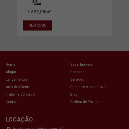
1.522,00m²
1.2
VER MAIS
VE
Home
Sassi Imóveis
Alugar
Comprar
Lançamentos
Serviços
Área do Cliente
Cadastre o seu Imóvel
Trabalhe Conosco
Blog
Contato
Política de Privacidade
LOCAÇÃO
Rua Deputado Otávio Lopes, 427