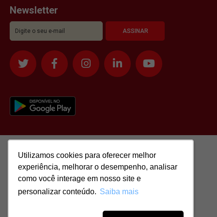
Newsletter
Utilizamos cookies para oferecer melhor
Utilizamos cookies para oferecer melhor
experiência, melhorar o desempenho, analisar
experiência, melhorar o desempenho, analisar
como você interage em nosso site e
como você interage em nosso site e
personalizar conteúdo.
personalizar conteúdo.
Saiba mais
Saiba mais
Todos os direitos reservados para: SASSI IMÓVEIS LTDA | CNPJ:
51.417.293/0001-48 | CRECI: J-04970/1