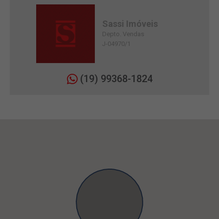
Sassi Imóveis
Depto. Vendas
J-04970/1
(19) 99368-1824