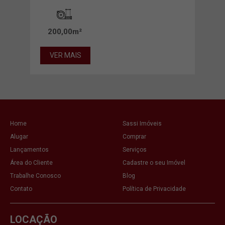
20
200,00m²
VE
VER MAIS
Home
Sassi Imóveis
Alugar
Comprar
Lançamentos
Serviços
Área do Cliente
Cadastre o seu Imóvel
Trabalhe Conosco
Blog
Contato
Política de Privacidade
LOCAÇÃO