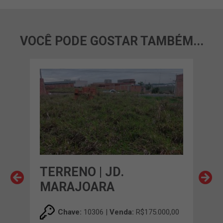
VOCÊ PODE GOSTAR TAMBÉM...
A
TERRENO | JD.
TE
MARAJOARA
00,00
Chave:
10306 |
Venda:
R$175.000,00