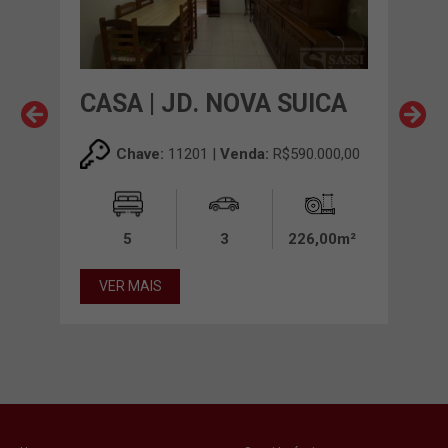
CASA | JD. NOVA SUICA
CAS
NO
00,00
Chave:
11201 |
Venda:
R$590.000,00
00m²
5
3
226,00m²
VER MAIS
VE