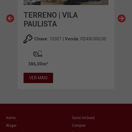
S
TERRENO | VILA
TE
PAULISTA
SA
00,00
Chave:
10307 |
Venda:
R$430.000,00
386,00m²
56
VER MAIS
VE
Home
Sassi Imóveis
Alugar
Comprar