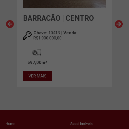
BARRACÃO | CENTRO
BA
REA
Chave:
10413 |
Venda:
R$1.900.000,00
597,00m²
00m²
VER MAIS
VE
Home
Sassi Imóveis