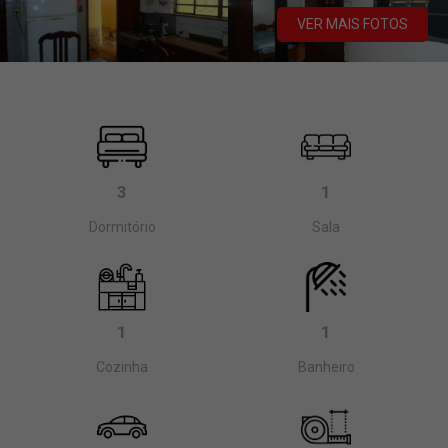
VER MAIS FOTOS
3
1
Dormitório
Sala
1
1
Cozinha
Banheiro