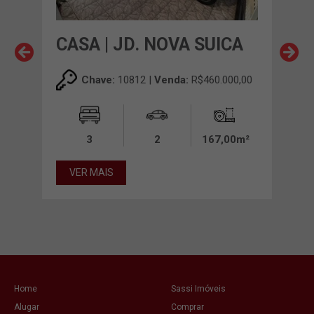
S
CASA | JD. NOVA SUICA
CAS
EU
00,00
Chave:
10812 |
Venda:
R$460.000,00
00m²
3
2
167,00m²
VER MAIS
VE
Home
Sassi Imóveis
Alugar
Comprar