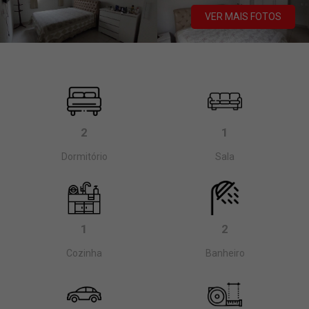
VER MAIS FOTOS
2
1
Dormitório
Sala
1
2
Cozinha
Banheiro