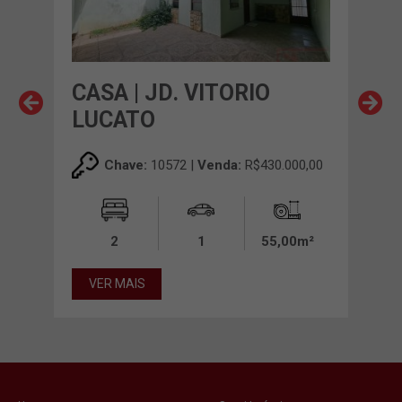
CASA | JD. VITORIO
CAS
LUCATO
00,00
Chave:
10572 |
Venda:
R$430.000,00
0m²
2
1
55,00m²
VE
VER MAIS