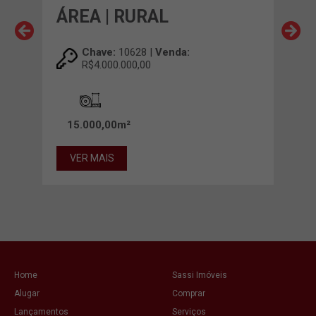
ÁREA | RURAL
ÁRE
Chave:
10628 |
Venda:
R$4.000.000,00
VE
15.000,00m²
VER MAIS
Home
Sassi Imóveis
Alugar
Comprar
Lançamentos
Serviços