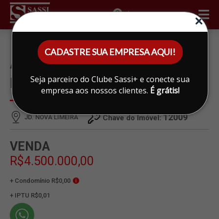
ÁREA DO CLIENTE
CADASTRE SUA EMPRESA AQUI!
ÁREA À VENDA EM JD. NOVA
Seja parceiro do Clube Sassi+ e conecte sua
LIMEIRA, LIMEIRA
empresa aos nossos clientes.
É grátis!
12009
JD. NOVA LIMEIRA
Chave do Imóvel:
VENDA
R$4.500.000,00
+ Condomínio R$0,00
i
+ IPTU R$0,01