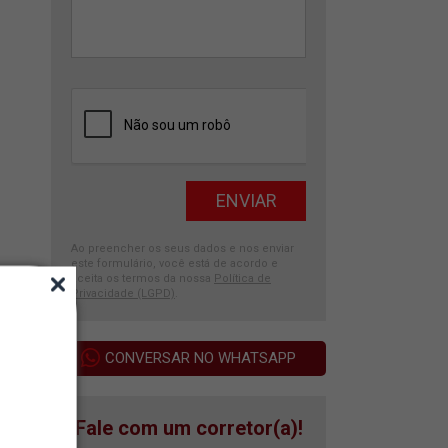
Ao preencher os seus dados e nos enviar
este formulário, você está de acordo e
aceita os termos da nossa
Política de
Privacidade (LGPD)
.
CONVERSAR NO WHATSAPP
Fale com um corretor(a)!