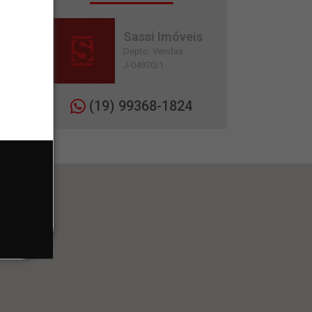
Sassi Imóveis
Depto. Vendas
J-04970/1
(19) 99368-1824