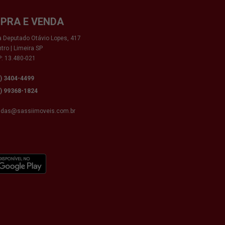
PRA E VENDA
 Deputado Otávio Lopes, 417
tro | Limeira SP
: 13.480-021
9) 3404-4499
9) 99368-1824
ndas@sassiimoveis.com.br