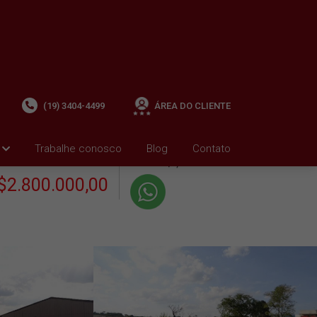
(19) 3404-4499
ÁREA DO CLIENTE
+ Condomínio R$0,00
i
Trabalhe conosco
Blog
Contato
VENDA
+ IPTU R$0,01
$2.800.000,00