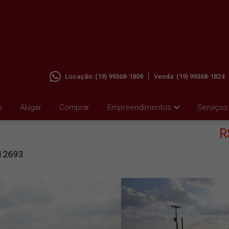
Locação:
(19) 99368-1809
Venda:
(19) 99368-1824
RRO DO
s
Alugar
Comprar
Empreendimentos
Serviços
R
12693