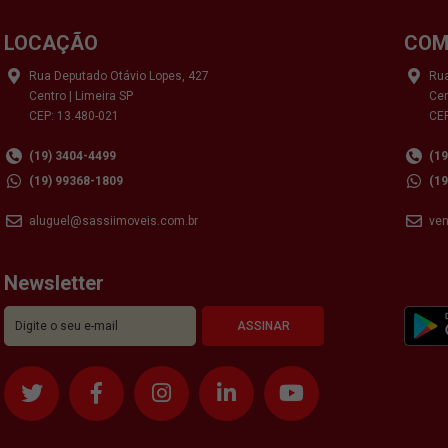
LOCAÇÃO
COM
Rua Deputado Otávio Lopes, 427
Rua
Centro | Limeira SP
Cen
CEP: 13.480-021
CEP
(19) 3404-4499
(1
(19) 99368-1809
(1
aluguel@sassiimoveis.com.br
ve
Newsletter