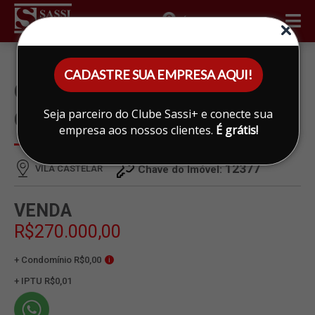
ÁREA DO CLIENTE
CADASTRE SUA EMPRESA AQUI!
CASA À VENDA EM VILA
Seja parceiro do Clube Sassi+ e conecte sua
CASTELAR, LIMEIRA
empresa aos nossos clientes.
É grátis!
12377
VILA CASTELAR
Chave do Imóvel:
VENDA
R$270.000,00
+ Condomínio R$0,00
i
+ IPTU R$0,01