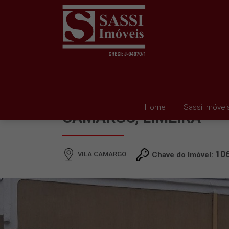
CASA À VENDA EM VIL
Home
Sassi Imóvei
CAMARGO, LIMEIRA
10
VILA CAMARGO
Chave do Imóvel: