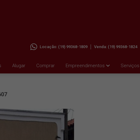
Locação:
(19) 99368-1809
Venda:
(19) 99368-1824
A
s
Alugar
Comprar
Empreendimentos
Serviços
607