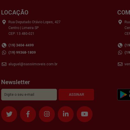
LOCAÇÃO
COM
Rua Deputado Otávio Lopes, 427
Rua
Centro | Limeira SP
Cen
CEP: 13.480-021
CEP
(19) 3404-4499
(1
(19) 99368-1809
(1
aluguel@sassiimoveis.com.br
ve
Newsletter