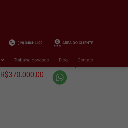
(19) 3404-4499
ÁREA DO CLIENTE
+ Condomínio R$0,00
i
Trabalhe conosco
Blog
Contato
VENDA
+ IPTU R$750,01
R$370.000,00