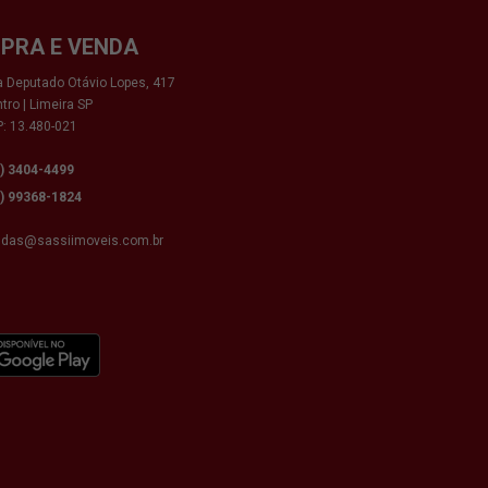
PRA E VENDA
 Deputado Otávio Lopes, 417
tro | Limeira SP
: 13.480-021
9) 3404-4499
9) 99368-1824
ndas@sassiimoveis.com.br