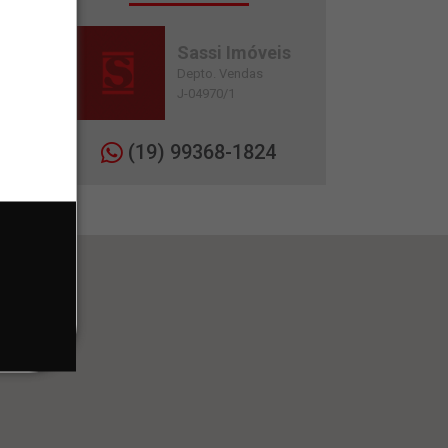
Sassi Imóveis
Depto. Vendas
J-04970/1
(19) 99368-1824