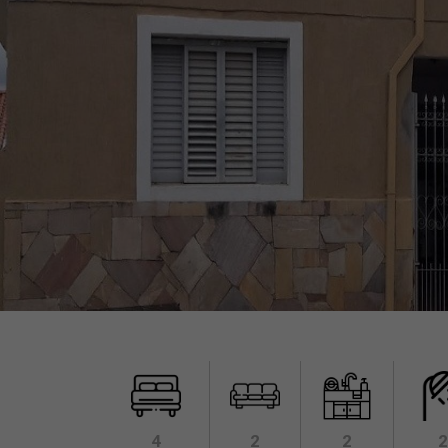
4
2
2
2