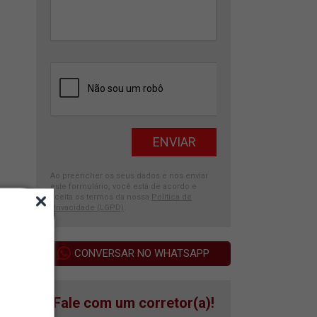
Ao preencher os seus dados e nos enviar
este formulário, você está de acordo e
aceita os termos da nossa
Política de
Privacidade (LGPD)
.
CONVERSAR NO WHATSAPP
Fale com um corretor(a)!