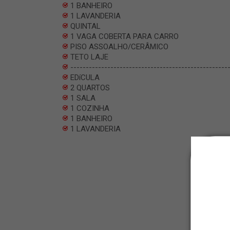
1 BANHEIRO
1 LAVANDERIA
QUINTAL
1 VAGA COBERTA PARA CARRO
PISO ASSOALHO/CERÂMICO
TETO LAJE
---------------------------------------------------
EDíCULA
2 QUARTOS
1 SALA
1 COZINHA
1 BANHEIRO
1 LAVANDERIA