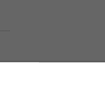
--------