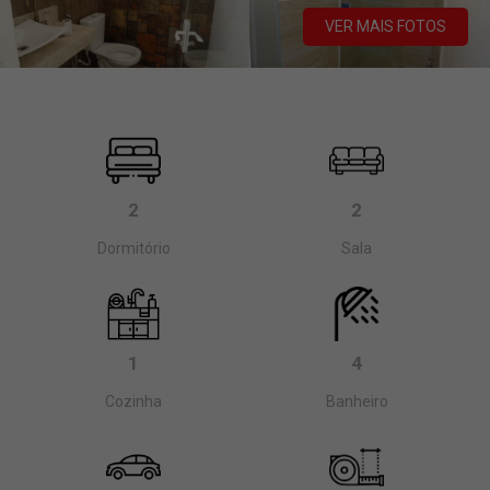
VER MAIS FOTOS
2
2
Dormitório
Sala
1
4
Cozinha
Banheiro