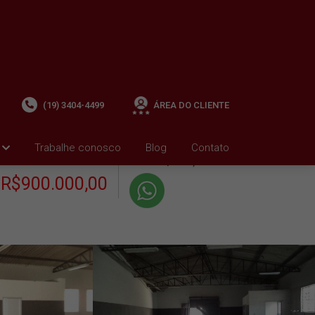
(19) 3404-4499
ÁREA DO CLIENTE
+ Condomínio R$0,00
i
Trabalhe conosco
Blog
Contato
VENDA
+ IPTU R$2.452,66
R$900.000,00