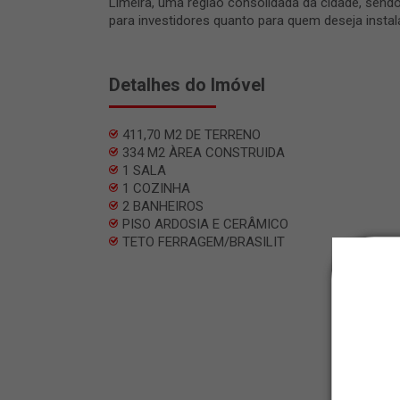
Limeira, uma região consolidada da cidade, sen
para investidores quanto para quem deseja instal
Detalhes do Imóvel
411,70 M2 DE TERRENO
334 M2 ÀREA CONSTRUIDA
1 SALA
1 COZINHA
2 BANHEIROS
PISO ARDOSIA E CERÂMICO
TETO FERRAGEM/BRASILIT