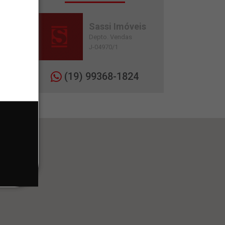
Sassi Imóveis
Depto. Vendas
J-04970/1
(19) 99368-1824