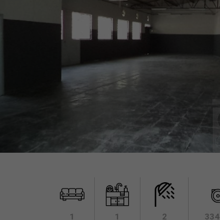
1
1
2
334