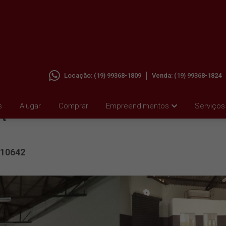
Locação:
(19) 99368-1809
Venda:
(19) 99368-1824
LA
s
Alugar
Comprar
Empreendimentos
Serviços
A
10642