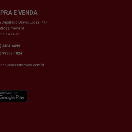
PRA E VENDA
 Deputado Otávio Lopes, 417
tro | Limeira SP
: 13.480-021
9) 3404-4499
9) 99368-1824
ndas@sassiimoveis.com.br