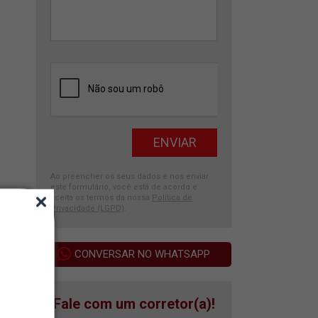
Ao preencher os seus dados e nos enviar
este formulário, você está de acordo e
aceita os termos da nossa
Política de
Privacidade (LGPD)
.
CONVERSAR NO WHATSAPP
Fale com um corretor(a)!