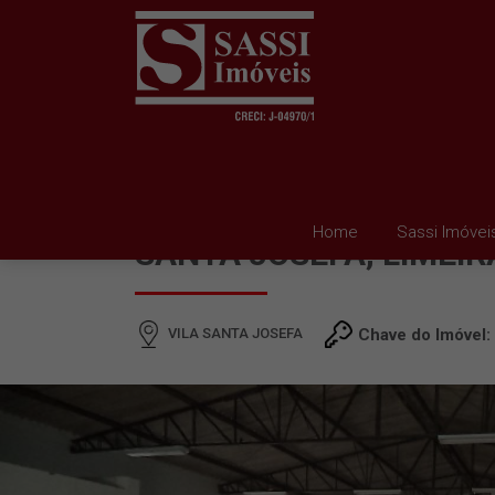
SALÃO À VENDA EM VI
Home
Sassi Imóvei
SANTA JOSEFA, LIMEIR
VILA SANTA JOSEFA
Chave do Imóvel: