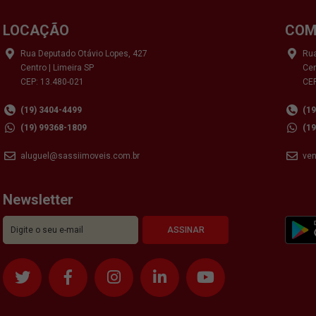
LOCAÇÃO
COM
Rua Deputado Otávio Lopes, 427
Rua
Centro | Limeira SP
Cen
CEP: 13.480-021
CEP
(19) 3404-4499
(1
(19) 99368-1809
(1
aluguel@sassiimoveis.com.br
ve
Newsletter