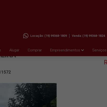
Locação:
(19) 99368-1809
Venda:
(19) 99368-1824
s
Alugar
Comprar
Empreendimentos
Serviços
MEIRA
R
11572