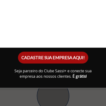
ARBORIZADAS E AJARDINADAS COM MOBILIÁRIO
URBANO, OFERECENDO O MELHOR DO AR PURO
P/SUA FAMILIA EM MEIO AS ÁRVORES
CENTENÁRIAS QUE ENCANTAM OS VARIADOS
PERFIS DE MORADORES DOS RESIDENCIAIS
CADASTRE SUA EMPRESA AQUI!
Seja parceiro do Clube Sassi+ e conecte sua
empresa aos nossos clientes.
É grátis!