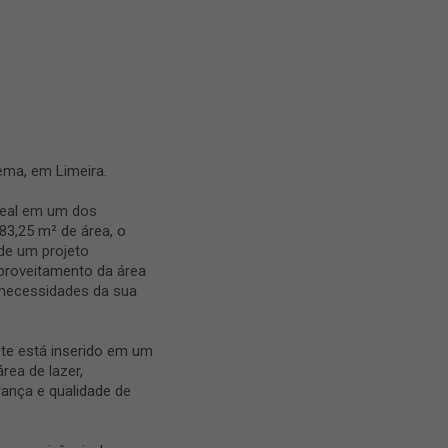
ema, em Limeira.
ideal em um dos
3,25 m² de área, o
de um projeto
aproveitamento da área
 necessidades da sua
te está inserido em um
ea de lazer,
rança e qualidade de