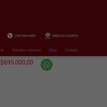
(19) 3404-4499
ÁREA DO CLIENTE
+ Condomínio R$660,47
i
Trabalhe conosco
Blog
Contato
VENDA
+ IPTU R$3.098,49
$695.000,00