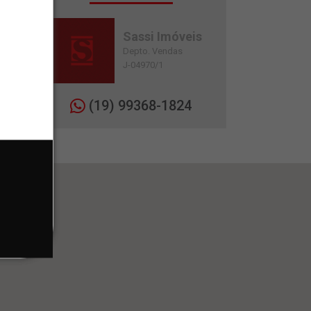
Sassi Imóveis
Depto. Vendas
J-04970/1
(19) 99368-1824