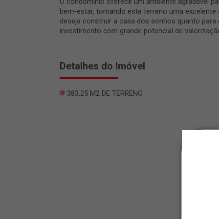
O condomínio oferece um ambiente agradável para
bem-estar, tornando este terreno uma excelente
deseja construir a casa dos sonhos quanto par
investimento com grande potencial de valorizaçã
Detalhes do Imóvel
383,25 M2 DE TERRENO