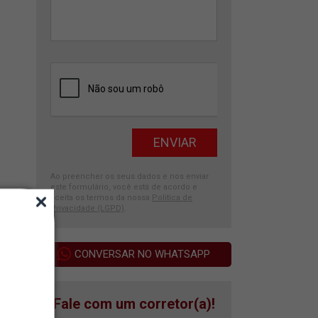
Ao preencher os seus dados e nos enviar
este formulário, você está de acordo e
aceita os termos da nossa
Política de
Privacidade (LGPD)
.
CONVERSAR NO WHATSAPP
Fale com um corretor(a)!