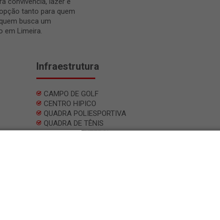
 convivência, lazer e
 opção tanto para quem
a quem busca um
o em Limeira.
Infraestrutura
CAMPO DE GOLF
CENTRO HIPICO
QUADRA POLIESPORTIVA
QUADRA DE TÊNIS
CAMPO DE FUTEBOL
FITNESS CENTER C/EQUIPAMENTOS MODERNOS E
VESTIÁRIOS INTEGRADOS Á ÁREA ESPORTIVA
PLAYGROUND C/MUITO VERDE E SEGURANÇA
PISCINAS P/ADULTOS, CRIANÇAS E JACUZZI
ESPAÇO GOURMET
TRILHA ECOLÓGICA EM ÁREAS HISTÓRICAS E DE
PRESERVAÇÃO AMBIENTAL
ÁREA DE LAZER C/PRAÇAS E ÁREAS VERDES