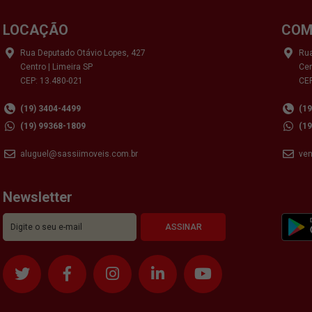
LOCAÇÃO
COM
Rua Deputado Otávio Lopes, 427
Rua
Centro | Limeira SP
Cen
CEP: 13.480-021
CEP
(19) 3404-4499
(1
(19) 99368-1809
(1
aluguel@sassiimoveis.com.br
ve
Newsletter