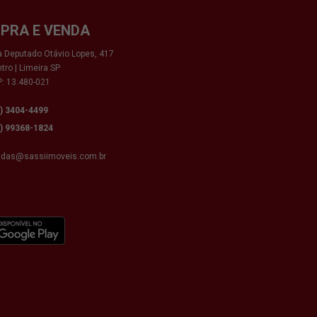
PRA E VENDA
 Deputado Otávio Lopes, 417
tro | Limeira SP
: 13.480-021
9) 3404-4499
9) 99368-1824
ndas@sassiimoveis.com.br