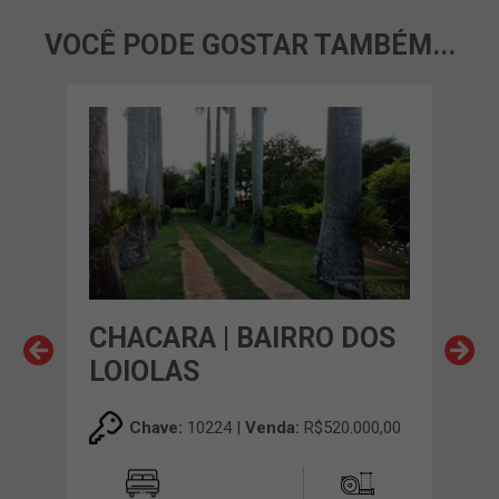
VOCÊ PODE GOSTAR TAMBÉM...
A
CHACARA | BAIRRO DOS
CH
LOIOLAS
RE
00,00
Chave:
10224 |
Venda:
R$520.000,00