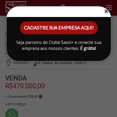
ÁREA DO CLIENTE
CADASTRE SUA EMPRESA AQUI!
CHACARA À VENDA EM
Seja parceiro do Clube Sassi+ e conecte sua
LAGEADO, LIMEIRA
empresa aos nossos clientes.
É grátis!
10211
LAGEADO
Chave do Imóvel:
VENDA
R$470.000,00
+ Condomínio R$0,00
i
+ IPTU R$0,01