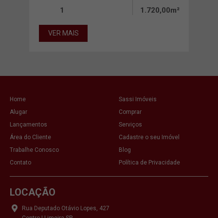
9,00m²
1
1.720,00m²
VER MAIS
VE
Home
Sassi Imóveis
Alugar
Comprar
Lançamentos
Serviços
Área do Cliente
Cadastre o seu Imóvel
Trabalhe Conosco
Blog
Contato
Política de Privacidade
LOCAÇÃO
Rua Deputado Otávio Lopes, 427
Centro | Limeira SP