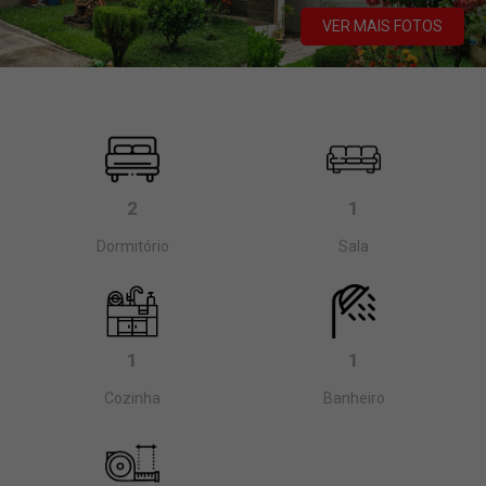
VER MAIS FOTOS
2
1
Dormitório
Sala
1
1
Cozinha
Banheiro