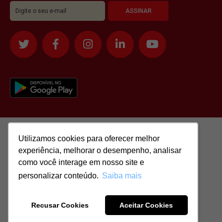
Utilizamos cookies para oferecer melhor
Utilizamos cookies para oferecer melhor
experiência, melhorar o desempenho, analisar
experiência, melhorar o desempenho, analisar
como você interage em nosso site e
como você interage em nosso site e
personalizar conteúdo.
personalizar conteúdo.
Saiba mais
Saiba mais
Todos os direitos reservados para: SASSI IMÓVEIS LTDA | CNPJ:
51.417.293/0001-48 | CRECI: J-04970/1
Recusar Cookies
Recusar Cookies
Aceitar Cookies
Aceitar Cookies