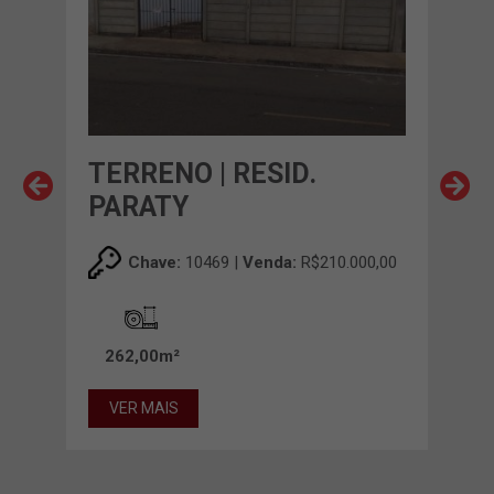
TERRENO | RESID.
TER
PARATY
00,00
Chave:
10469 |
Venda:
R$210.000,00
25
262,00m²
VE
VER MAIS