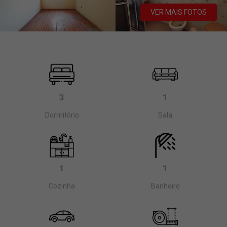
VER MAIS FOTOS
3
1
Dormitório
Sala
1
1
Cozinha
Banheiro