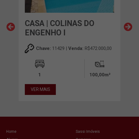
DA
CASA | COLINAS DO
CAS
ENGENHO I
00,00
Chave:
11429 |
Venda:
R$472.000,00
00m²
1
100,00m²
VE
VER MAIS
Home
Sassi Imóveis