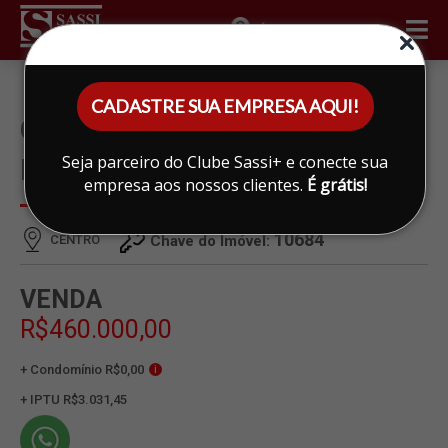
ÁREA DO CLIENTE
CADASTRE SUA EMPRESA AQUI!
CASA À VENDA EM CENTRO,
Seja parceiro do Clube Sassi+ e conecte sua
LIMEIRA
empresa aos nossos clientes.
É grátis!
10684
CENTRO
Chave do Imóvel:
VENDA
R$460.000,00
+ Condomínio R$0,00
i
+ IPTU R$3.031,45