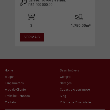
Chave:
10964 |
Venda:
R$1.400.000,00
3,00m²
3
1.750,00m²
VER MAIS
VE
Home
Sassi Imóveis
Alugar
Comprar
Lançamentos
Serviços
Área do Cliente
Cadastre o seu Imóvel
Trabalhe Conosco
Blog
Contato
Política de Privacidade