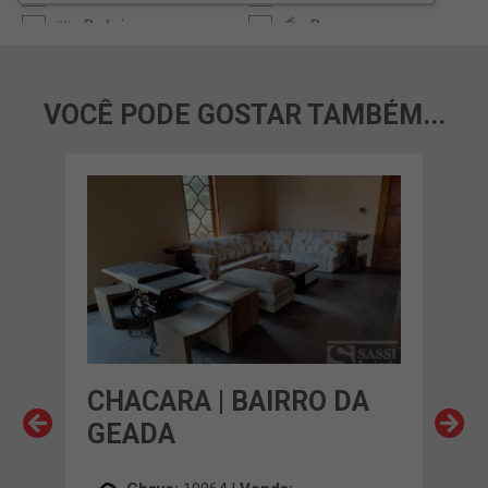
VOCÊ PODE GOSTAR TAMBÉM...
SID.
CHACARA | BAIRRO DA
CH
E
GEADA
GE