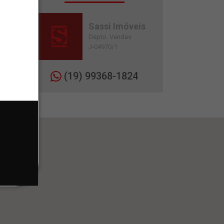
Sassi Imóveis
Depto. Vendas
J-04970/1
(19) 99368-1824