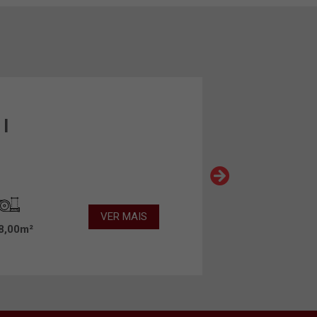
 I
VER MAIS
8,00m²