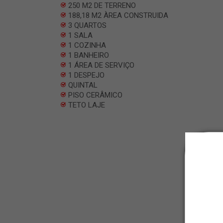
250 M2 DE TERRENO
188,18 M2 ÀREA CONSTRUIDA
3 QUARTOS
1 SALA
1 COZINHA
1 BANHEIRO
1 ÁREA DE SERVIÇO
1 DESPEJO
QUINTAL
PISO CERÂMICO
TETO LAJE