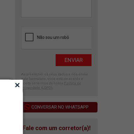
Ao preencher os seus dados e nos enviar
este formulário, você está de acordo e
aceita os termos da nossa
Política de
Privacidade (LGPD)
.
CONVERSAR NO WHATSAPP
Fale com um corretor(a)!