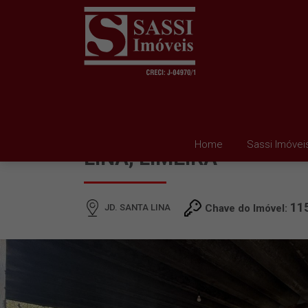
CASA À VENDA EM JD.
Home
Sassi Imóvei
LINA, LIMEIRA
11
JD. SANTA LINA
Chave do Imóvel: