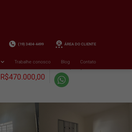
(19) 3404-4499
ÁREA DO CLIENTE
+ Condomínio R$0,00
i
Trabalhe conosco
Blog
Contato
VENDA
+ IPTU R$1.561,00
R$470.000,00