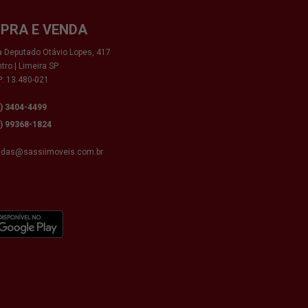
PRA E VENDA
 Deputado Otávio Lopes, 417
tro | Limeira SP
: 13.480-021
9) 3404-4499
9) 99368-1824
ndas@sassiimoveis.com.br