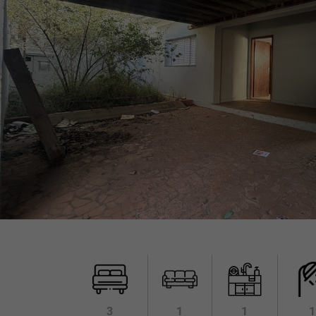
3
1
1
1