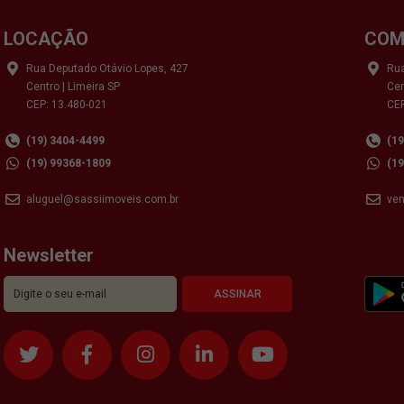
LOCAÇÃO
COM
Rua Deputado Otávio Lopes, 427
Rua
Centro | Limeira SP
Cen
CEP: 13.480-021
CEP
(19) 3404-4499
(1
(19) 99368-1809
(1
aluguel@sassiimoveis.com.br
ve
Newsletter