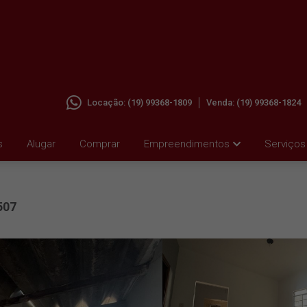
Locação:
(19) 99368-1809
Venda:
(19) 99368-1824
 SANTA
s
Alugar
Comprar
Empreendimentos
Serviços
507