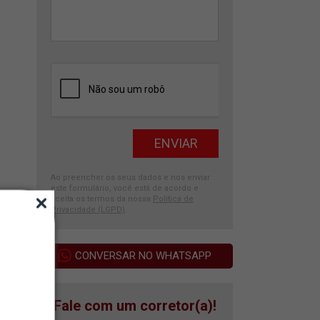
Ao preencher os seus dados e nos enviar
este formulário, você está de acordo e
aceita os termos da nossa
Política de
Privacidade (LGPD)
.
CONVERSAR NO WHATSAPP
Fale com um corretor(a)!