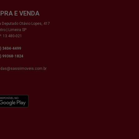
PRA E VENDA
 Deputado Otávio Lopes, 417
tro | Limeira SP
: 13.480-021
9) 3404-4499
9) 99368-1824
ndas@sassiimoveis.com.br