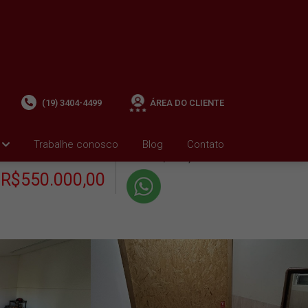
(19) 3404-4499
ÁREA DO CLIENTE
+ Condomínio R$0,00
i
Trabalhe conosco
Blog
Contato
VENDA
+ IPTU R$1.361,39
R$550.000,00