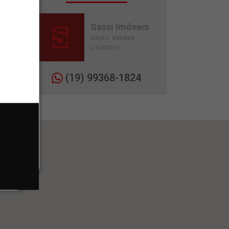
Sassi Imóveis
Depto. Vendas
J-04970/1
(19) 99368-1824