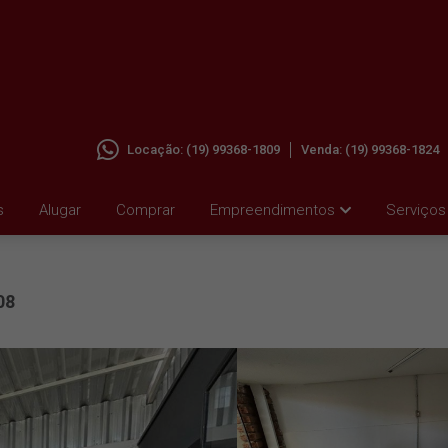
Locação:
(19) 99368-1809
Venda:
(19) 99368-1824
VILA
s
Alugar
Comprar
Empreendimentos
Serviços
08