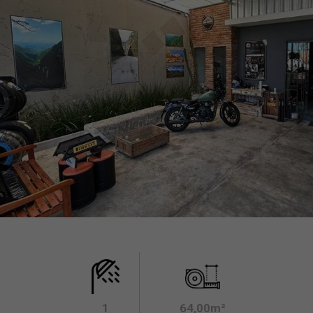
1
64,00m²