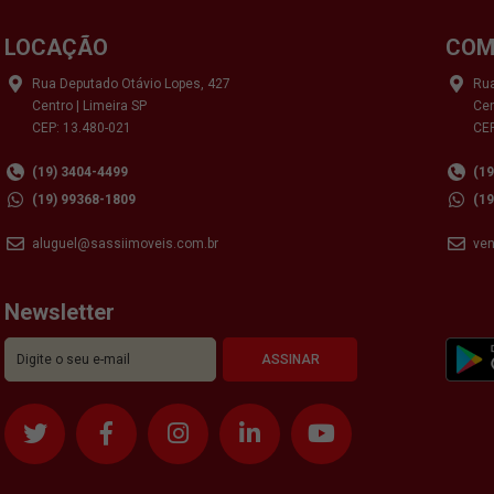
LOCAÇÃO
COM
Rua Deputado Otávio Lopes, 427
Rua
Centro | Limeira SP
Cen
CEP: 13.480-021
CEP
(19) 3404-4499
(1
(19) 99368-1809
(1
aluguel@sassiimoveis.com.br
ve
Newsletter