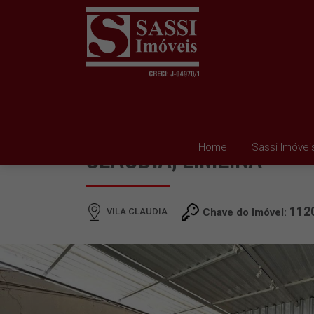
TERRENO À VENDA EM 
Home
Sassi Imóvei
CLAUDIA, LIMEIRA
112
VILA CLAUDIA
Chave do Imóvel: