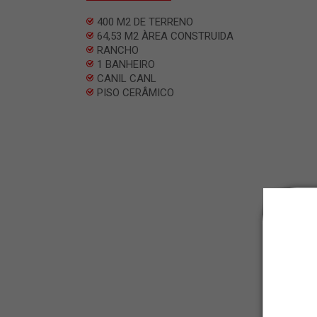
400 M2 DE TERRENO
64,53 M2 ÀREA CONSTRUIDA
RANCHO
1 BANHEIRO
CANIL CANL
PISO CERÂMICO