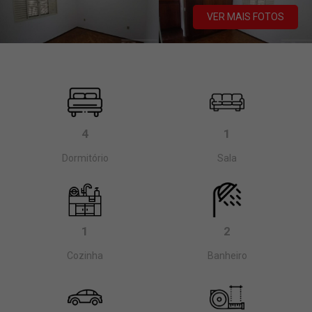
VER MAIS FOTOS
4
1
Dormitório
Sala
1
2
Cozinha
Banheiro