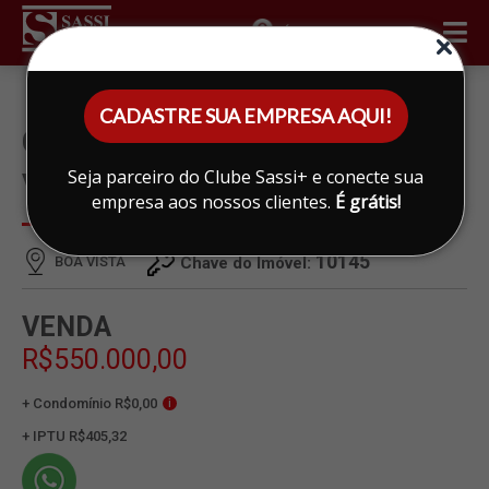
ÁREA DO CLIENTE
CADASTRE SUA EMPRESA AQUI!
CASA À VENDA EM BOA
Seja parceiro do Clube Sassi+ e conecte sua
VISTA, LIMEIRA
empresa aos nossos clientes.
É grátis!
10145
BOA VISTA
Chave do Imóvel:
VENDA
R$550.000,00
+ Condomínio R$0,00
i
+ IPTU R$405,32