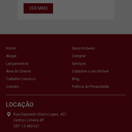
VER MAIS
VE
Home
Sassi Imóveis
Alugar
Comprar
Lançamentos
Serviços
Área do Cliente
Cadastre o seu Imóvel
Trabalhe Conosco
Blog
Contato
Política de Privacidade
LOCAÇÃO
Rua Deputado Otávio Lopes, 427
Centro | Limeira SP
CEP: 13.480-021