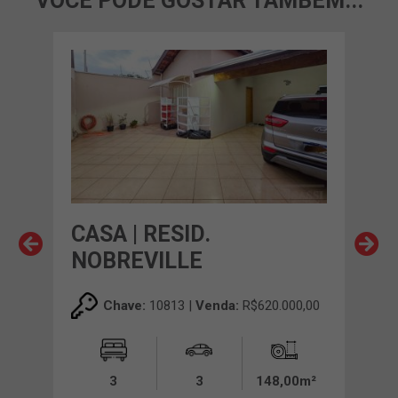
VOCÊ PODE GOSTAR TAMBÉM...
NGA
CASA | RESID.
CAS
NOBREVILLE
CEC
00,00
Chave:
10813 |
Venda:
R$620.000,00
00m²
3
3
148,00m²