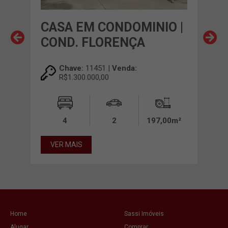
O |
CASA EM CONDOMINIO |
CA
O
COND. FLORENÇA
CO
Chave:
11451 |
Venda:
R$1.300.000,00
00m²
4
2
197,00m²
VER MAIS
VE
Home
Sassi Imóveis
Alugar
Comprar