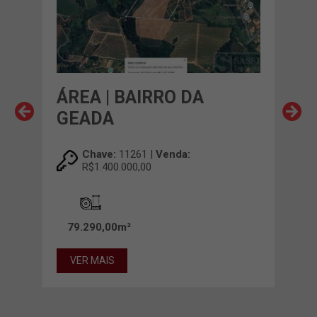
O
ÁREA | BAIRRO DA
ÁRE
GEADA
LI
Chave:
11261 |
Venda:
R$1.400.000,00
79.290,00m²
20.
VER MAIS
VE