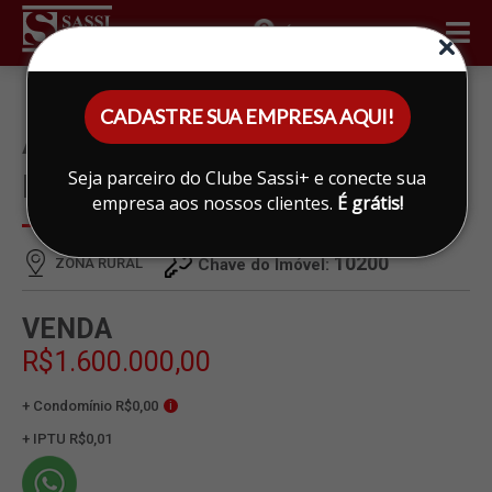
ÁREA DO CLIENTE
CADASTRE SUA EMPRESA AQUI!
ÁREA À VENDA EM ZONA
Seja parceiro do Clube Sassi+ e conecte sua
RURAL, LIMEIRA
empresa aos nossos clientes.
É grátis!
10200
ZONA RURAL
Chave do Imóvel:
VENDA
R$1.600.000,00
+ Condomínio R$0,00
i
+ IPTU R$0,01