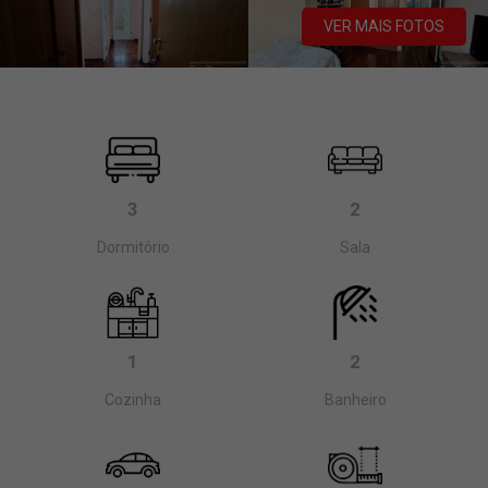
VER MAIS FOTOS
3
2
Dormitório
Sala
1
2
Cozinha
Banheiro