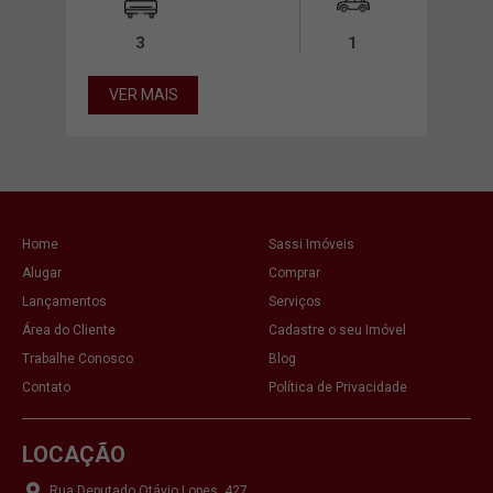
00m²
3
1
VER MAIS
VE
Home
Sassi Imóveis
Alugar
Comprar
Lançamentos
Serviços
Área do Cliente
Cadastre o seu Imóvel
Trabalhe Conosco
Blog
Contato
Política de Privacidade
LOCAÇÃO
Rua Deputado Otávio Lopes, 427