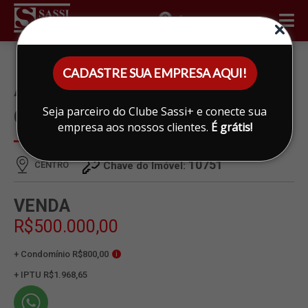
ÁREA DO CLIENTE
CADASTRE SUA EMPRESA AQUI!
APARTAMENTO À VENDA EM
Seja parceiro do Clube Sassi+ e conecte sua
CENTRO, LIMEIRA
empresa aos nossos clientes.
É grátis!
10751
CENTRO
Chave do Imóvel:
VENDA
R$500.000,00
+ Condomínio R$800,00
i
+ IPTU R$1.968,65