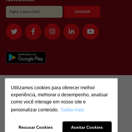
Utilizamos cookies para oferecer melhor
Utilizamos cookies para oferecer melhor
experiência, melhorar o desempenho, analisar
experiência, melhorar o desempenho, analisar
como você interage em nosso site e
como você interage em nosso site e
personalizar conteúdo.
personalizar conteúdo.
Saiba mais
Saiba mais
Todos os direitos reservados para: SASSI IMÓVEIS LTDA | CNPJ:
51.417.293/0001-48 | CRECI: J-04970/1
Recusar Cookies
Recusar Cookies
Aceitar Cookies
Aceitar Cookies