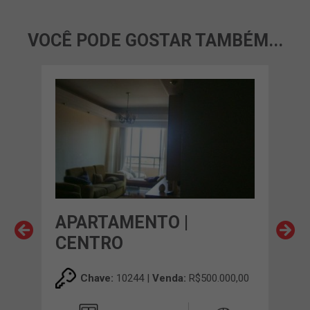
VOCÊ PODE GOSTAR TAMBÉM...
APARTAMENTO |
AP
CENTRO
SA
00,00
Chave:
10244 |
Venda:
R$500.000,00