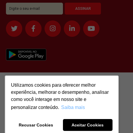
Utilizamos cookies para oferecer melhor
Utilizamos cookies para oferecer melhor
experiência, melhorar o desempenho, analisar
experiência, melhorar o desempenho, analisar
como você interage em nosso site e
como você interage em nosso site e
personalizar conteúdo.
personalizar conteúdo.
Saiba mais
Saiba mais
Todos os direitos reservados para: SASSI IMÓVEIS LTDA | CNPJ:
51.417.293/0001-48 | CRECI: J-04970/1
Recusar Cookies
Recusar Cookies
Aceitar Cookies
Aceitar Cookies