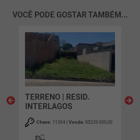
VOCÊ PODE GOSTAR TAMBÉM...
A
TERRENO | RESID.
TER
INTERLAGOS
PA
00,00
Chave:
11304 |
Venda:
R$220.000,00