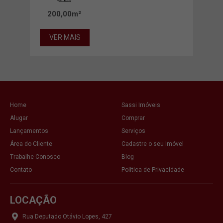
200,00m²
26
VER MAIS
VE
Home
Sassi Imóveis
Alugar
Comprar
Lançamentos
Serviços
Área do Cliente
Cadastre o seu Imóvel
Trabalhe Conosco
Blog
Contato
Política de Privacidade
LOCAÇÃO
Rua Deputado Otávio Lopes, 427