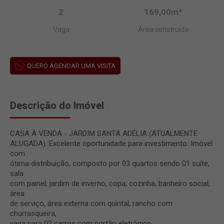
2
169,00m²
Vaga
Área construída
QUERO AGENDAR UMA VISITA
Descrição do Imóvel
CASA À VENDA - JARDIM SANTA ADÉLIA (ATUALMENTE
ALUGADA). Excelente oportunidade para investimento. Imóvel
com
ótima distribuição, composto por 03 quartos sendo 01 suíte,
sala
com painel, jardim de inverno, copa, cozinha, banheiro social,
área
de serviço, área externa com quintal, rancho com
churrasqueira,
vaga para 02 carros com portão eletrônico.