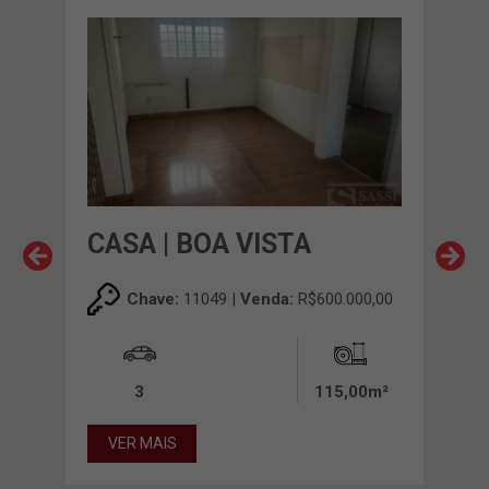
CASA | BOA VISTA
CAS
RA
Chave:
11049 |
Venda:
R$600.000,00
00,00
3
115,00m²
00m²
VER MAIS
VE