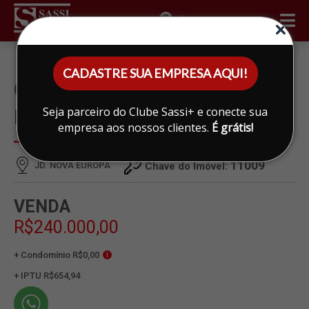
ÁREA DO CLIENTE
CADASTRE SUA EMPRESA AQUI!
CASA À VENDA EM JD. NOVA
Seja parceiro do Clube Sassi+ e conecte sua
EUROPA, LIMEIRA
empresa aos nossos clientes.
É grátis!
11009
JD. NOVA EUROPA
Chave do Imóvel:
VENDA
R$240.000,00
+ Condomínio R$0,00
i
+ IPTU R$654,94