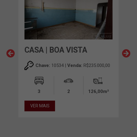
CASA | BOA VISTA
CAS
Chave:
10534 |
Venda:
R$235.000,00
00,00
3
2
126,00m²
00m²
VER MAIS
VE