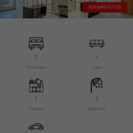
VER MAIS FOTOS
3
1
Dormitório
Sala
1
2
Cozinha
Banheiro