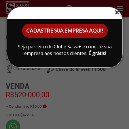
ÁREA DO CLIENTE
CADASTRE SUA EMPRESA AQUI!
CASA À VENDA EM JD. LAGO
Seja parceiro do Clube Sassi+ e conecte sua
AZUL, LIMEIRA
empresa aos nossos clientes.
É grátis!
11508
JD. LAGO AZUL
Chave do Imóvel:
VENDA
R$520.000,00
+ Condomínio R$0,00
i
+ IPTU R$422,64