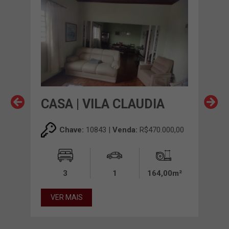
CASA | VILA CLAUDIA
CAS
00,00
Chave:
10843 |
Venda:
R$470.000,00
00m²
3
1
164,00m²
VER MAIS
VE