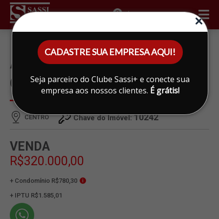
ÁREA DO CLIENTE
CADASTRE SUA EMPRESA AQUI!
APARTAMENTO À VENDA EM
Seja parceiro do Clube Sassi+ e conecte sua
CENTRO, LIMEIRA
empresa aos nossos clientes.
É grátis!
10242
CENTRO
Chave do Imóvel:
VENDA
R$320.000,00
+ Condomínio R$780,30
i
+ IPTU R$1.585,01