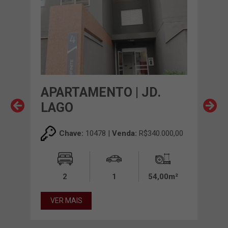
APARTAMENTO | JD.
AP
LAGO
PO
ES
00,00
Chave:
10478 |
Venda:
R$340.000,00
0m²
2
1
54,00m²
VER MAIS
VE