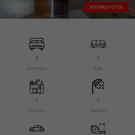
VER MAIS FOTOS
2
1
Dormitório
Sala
1
1
Cozinha
Banheiro