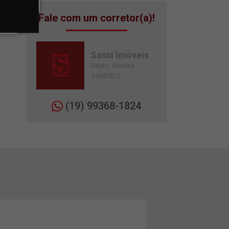
Fale com um corretor(a)!
Sassi Imóveis
Depto. Vendas
J-04970/1
(19) 99368-1824