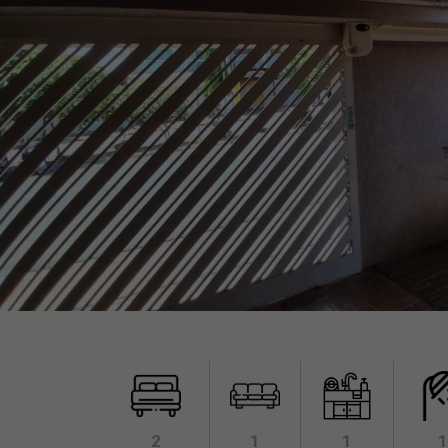
2
1
1
1