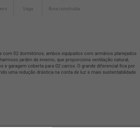
eiro
Vaga
Área construída
ta com 02 dormitórios, ambos equipados com armários planejados
armoso jardim de inverno, que proporciona ventilação natural,
s e garagem coberta para 02 carros. O grande diferencial fica por
indo uma redução drástica na conta de luz e mais sustentabilidade