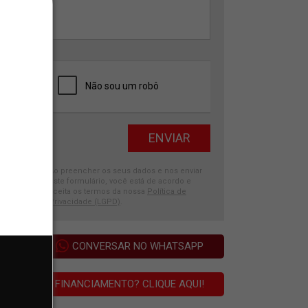
Ao preencher os seus dados e nos enviar
este formulário, você está de acordo e
aceita os termos da nossa
Política de
Privacidade (LGPD)
.
CONVERSAR NO WHATSAPP
FINANCIAMENTO? CLIQUE AQUI!