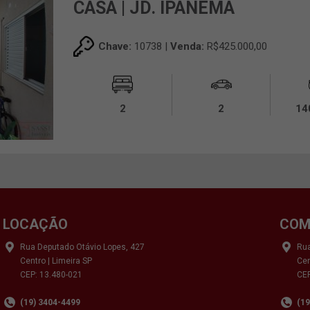
CASA | JD. IPANEMA
Chave:
10738 |
Venda:
R$425.000,00
2
2
14
LOCAÇÃO
COM
Rua Deputado Otávio Lopes, 427
Rua
Centro | Limeira SP
Cen
CEP: 13.480-021
CEP
(19) 3404-4499
(1