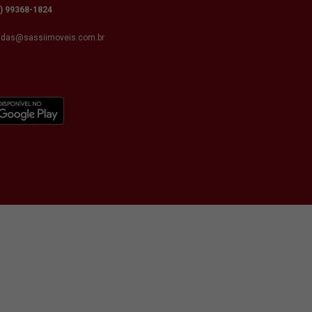
9) 99368-1824
ndas@sassiimoveis.com.br