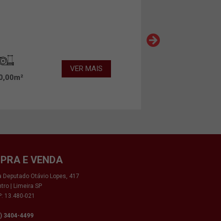
VER MAIS
0,00m²
PRA E VENDA
 Deputado Otávio Lopes, 417
tro | Limeira SP
: 13.480-021
9) 3404-4499