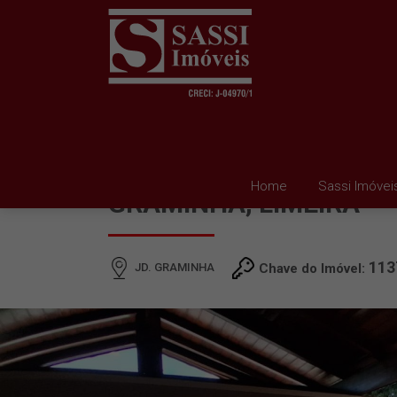
CASA À VENDA EM JD.
Home
Sassi Imóvei
GRAMINHA, LIMEIRA
113
JD. GRAMINHA
Chave do Imóvel: