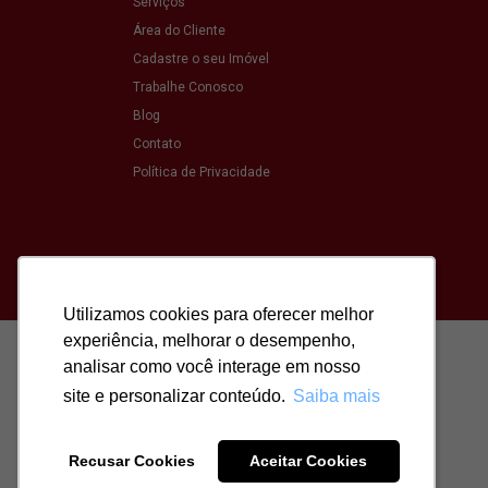
Serviços
Área do Cliente
Cadastre o seu Imóvel
Trabalhe Conosco
Blog
Contato
Política de Privacidade
Utilizamos cookies para oferecer melhor
Utilizamos cookies para oferecer melhor
experiência, melhorar o desempenho,
experiência, melhorar o desempenho,
analisar como você interage em nosso
analisar como você interage em nosso
site e personalizar conteúdo.
site e personalizar conteúdo.
Saiba mais
Saiba mais
Recusar Cookies
Recusar Cookies
Aceitar Cookies
Aceitar Cookies