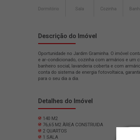
Dormitório
Sala
Cozinha
Banh
Descrição do Imóvel
Oportunidade no Jardim Graminha. O imóvel con
e ar-condicionado, cozinha com armários e um ch
banheiro social, lavanderia coberta e com armário
conta do sistema de energia fotovoltaica, garant
para o seu dia a dia.
Detalhes do Imóvel
140 M2
76,65 M2 ÀREA CONSTRUIDA
2 QUARTOS
1 SALA