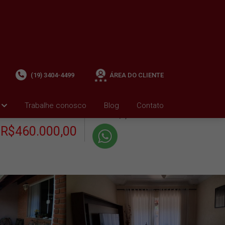
(19) 3404-4499
ÁREA DO CLIENTE
+ Condomínio R$0,00
i
Trabalhe conosco
Blog
Contato
VENDA
+ IPTU R$0,01
R$460.000,00