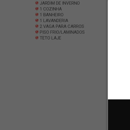
JARDIM DE INVERNO
1 COZINHA
1 BANHEIRO
1 LAVANDERIA
2 VAGA PARA CARROS
PISO FRIO/LAMINADOS
TETO LAJE