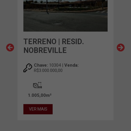
TERRENO | RESID.
TER
O
NOBREVILLE
SE
Chave:
10304 |
Venda:
R$3.000.000,00
1.005,00m²
1.7
VER MAIS
VE