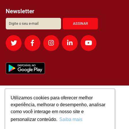
Newsletter
Utilizamos cookies para oferecer melhor
Utilizamos cookies para oferecer melhor
experiência, melhorar o desempenho, analisar
experiência, melhorar o desempenho, analisar
como você interage em nosso site e
como você interage em nosso site e
personalizar conteúdo.
personalizar conteúdo.
Saiba mais
Saiba mais
Todos os direitos reservados para: SASSI IMÓVEIS LTDA | CNPJ: