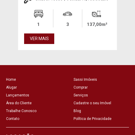
00m²
1
3
137,00m²
VER MAIS
VE
Home
Sassi Imóveis
Alugar
Comprar
Lançamentos
Serviços
Área do Cliente
Cadastre o seu Imóvel
Trabalhe Conosco
Blog
Contato
Política de Privacidade