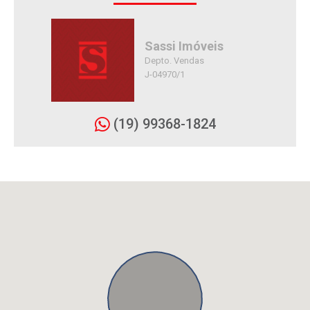
Sassi Imóveis
Depto. Vendas
J-04970/1
(19) 99368-1824