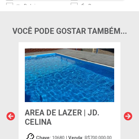
VOCÊ PODE GOSTAR TAMBÉM...
AREA DE LAZER | JD.
ARE
IA
CELINA
ES
00,00
Chave:
10680 |
Venda:
R$700.000,00