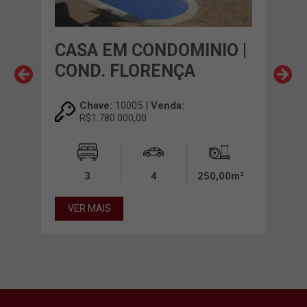
O |
CASA EM CONDOMINIO |
CA
COND. FLORENÇA
CO
SA
Chave:
10005 |
Venda:
R$1.780.000,00
00m²
3
4
250,00m²
VER MAIS
VE