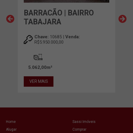
A
BARRACÃO | BAIRRO
BAR
TABAJARA
AL
Chave:
10685 |
Venda:
R$5.950.000,00
5.062,00m²
2.1
VER MAIS
VE
Home
Sassi Imóveis
Alugar
Comprar