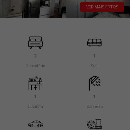
VER MAIS FOTOS
2
1
Dormitório
Sala
1
1
Cozinha
Banheiro