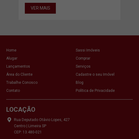
VER MAIS
VE
Home
Sassi Imóveis
Alugar
Comprar
Lançamentos
Serviços
Área do Cliente
Cadastre o seu Imóvel
Trabalhe Conosco
Blog
Contato
Política de Privacidade
LOCAÇÃO
Rua Deputado Otávio Lopes, 427
Centro | Limeira SP
CEP: 13.480-021