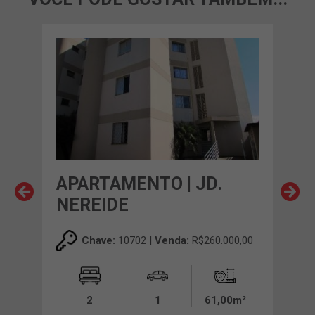
APARTAMENTO | JD.
AP
NEREIDE
VI
00,00
Chave:
10702 |
Venda:
R$260.000,00
0m²
2
1
61,00m²