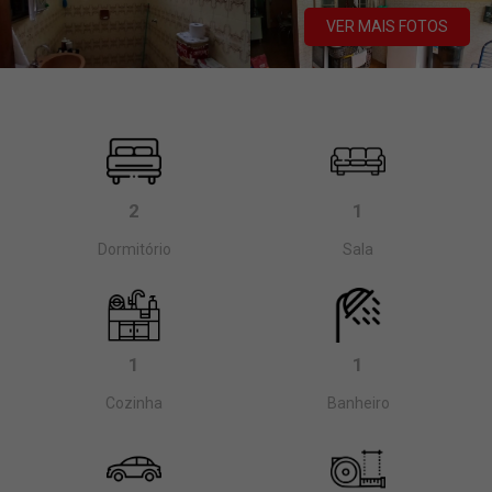
VER MAIS FOTOS
2
1
Dormitório
Sala
1
1
Cozinha
Banheiro