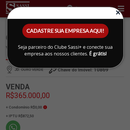
ÁREA DO CLIENTE
CADASTRE SUA EMPRESA AQUI!
CASA À VENDA EM JD. OURO
Seja parceiro do Clube Sassi+ e conecte sua
VERDE, LIMEIRA
empresa aos nossos clientes.
É grátis!
10869
JD. OURO VERDE
Chave do Imóvel:
VENDA
R$365.000,00
+ Condomínio R$0,00
i
+ IPTU R$872,50