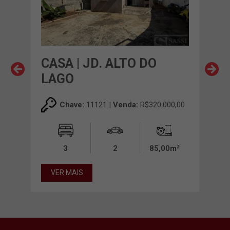
IM
CASA | JD. ALTO DO
CAS
LAGO
PEC
00,00
Chave:
11121 |
Venda:
R$320.000,00
00m²
3
2
85,00m²
VER MAIS
VE