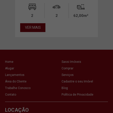
00m²
2
2
62,00m²
VER MAIS
VE
Home
Sassi Imóveis
Alugar
Comprar
Lançamentos
Serviços
Área do Cliente
Cadastre o seu Imóvel
Trabalhe Conosco
Blog
Contato
Política de Privacidade
LOCAÇÃO