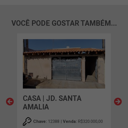
VOCÊ PODE GOSTAR TAMBÉM...
CASA | JD. SANTA
CAS
AMALIA
BA
00,00
Chave:
12388 |
Venda:
R$320.000,00