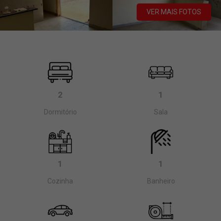
VER MAIS FOTOS
2
1
Dormitório
Sala
1
1
Cozinha
Banheiro