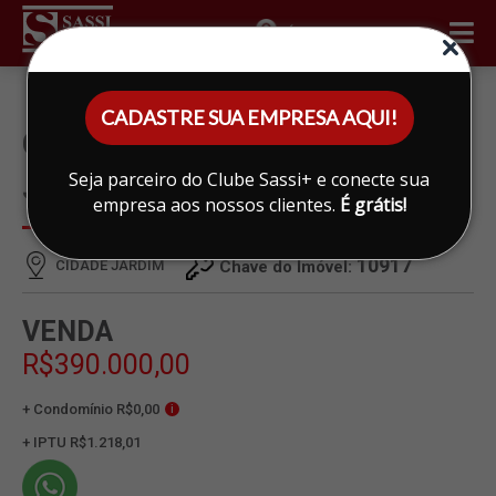
ÁREA DO CLIENTE
CADASTRE SUA EMPRESA AQUI!
CASA À VENDA EM CIDADE
Seja parceiro do Clube Sassi+ e conecte sua
JARDIM, LIMEIRA
empresa aos nossos clientes.
É grátis!
10917
CIDADE JARDIM
Chave do Imóvel:
VENDA
R$390.000,00
+ Condomínio R$0,00
i
+ IPTU R$1.218,01