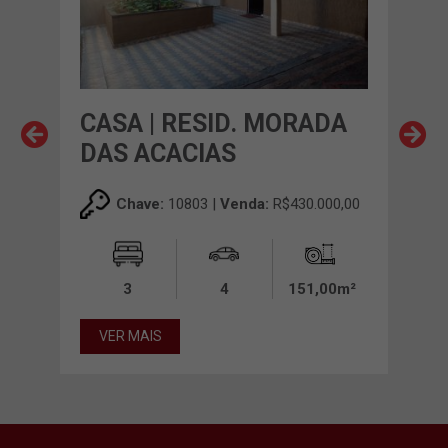
S
CASA | RESID. MORADA
CAS
DAS ACACIAS
00,00
Chave:
10803 |
Venda:
R$430.000,00
0m²
3
4
151,00m²
VE
VER MAIS