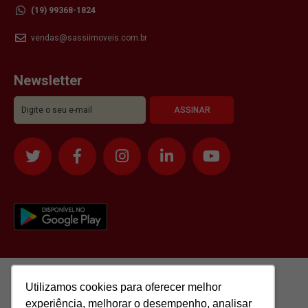
(19) 99368-1824
vendas@sassiimoveis.com.br
Newsletter
Utilizamos cookies para oferecer melhor
Utilizamos cookies para oferecer melhor
experiência, melhorar o desempenho, analisar
experiência, melhorar o desempenho, analisar