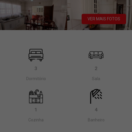
VER MAIS FOTOS
3
2
Dormitório
Sala
1
4
Cozinha
Banheiro