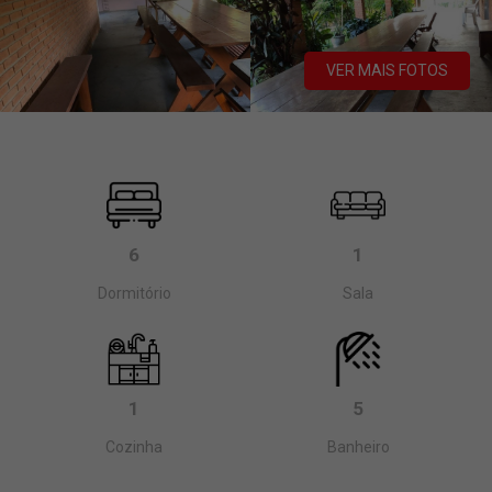
VER MAIS FOTOS
6
1
Dormitório
Sala
1
5
Cozinha
Banheiro