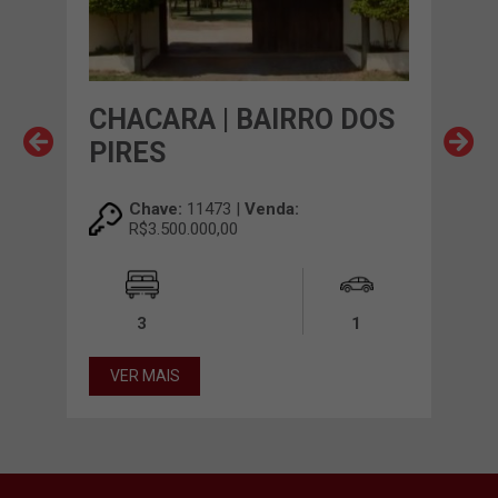
CHACARA | BAIRRO DOS
CH
PIRES
EL
Chave:
11473 |
Venda:
R$3.500.000,00
7,00m²
3
1
VER MAIS
VE