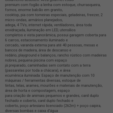
premium com fogão a lenha com estoque, churrasqueira,
fornos, enorme balcão em granito,
cooktop, pia com torneiras especiais, geladeiras, freezer, 2
micro-ondas, armários planejados,
adega, 4 TVs, internet rápida, ventiladores, área toda
envidraçada, iluminação em LED, utensílios
completos e vista panorâmica, possui garagem coberta para
6 carros, estacionamento iluminado e
cercado, varanda externa para até 40 pessoas, mesas e
bancos de madeira, área de descanso e
redário, playground e balanços, rancho rústico com madeiras
nobres, pequena piscina com espaço
já preparado, caminhadas sem contato com a terra
(passarelas por toda a chácara), e área
ecumênica iluminada. Espaço de manutenção com 10
máquinas / ferramentas diversas, estoque de
tintas, telas, arames, mourões e materiais de manutenção,
área de horta e compostagem, espaço
para criação de animais pequenos e grandes, canil duplo
fechado e coberto, canil duplo fechado e
coberto, poço artesiano licenciado (262m) + poço caipira,
diversas bombas e caixa d’água