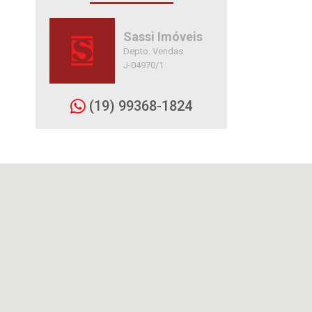
Sassi Imóveis
Depto. Vendas
J-04970/1
(19) 99368-1824