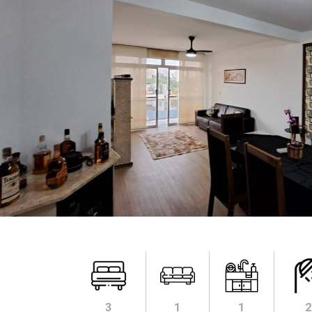
3
1
1
2