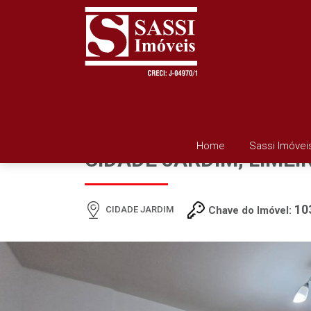
APARTAMENTO À VEND
Home
Sassi Imóvei
CIDADE JARDIM, LIMEI
10
CIDADE JARDIM
Chave do Imóvel: