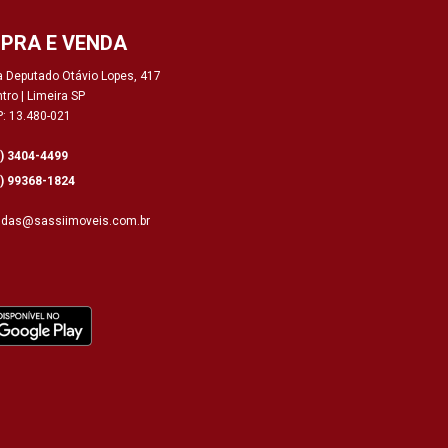
PRA E VENDA
 Deputado Otávio Lopes, 417
tro | Limeira SP
: 13.480-021
9) 3404-4499
9) 99368-1824
ndas@sassiimoveis.com.br