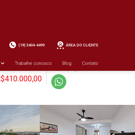
(19) 3404-4499
ÁREA DO CLIENTE
+ Condomínio R$500,00
i
Trabalhe conosco
Blog
Contato
VENDA
+ IPTU R$710,70
$410.000,00