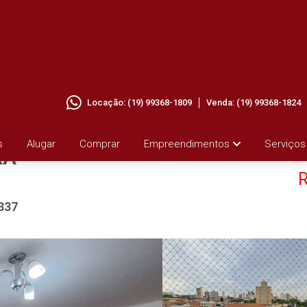
Locação:
(19) 99368-1809
Venda:
(19) 99368-1824
A EM
s
Alugar
Comprar
Empreendimentos
Serviços
RA
R
337