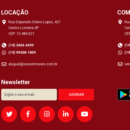
LOCAÇÃO
COM
Rua Deputado Otávio Lopes, 427
Rua
Centro | Limeira SP
Cen
CEP: 13.480-021
CEP
(19) 3404-4499
(1
(19) 99368-1809
(1
aluguel@sassiimoveis.com.br
ve
Newsletter