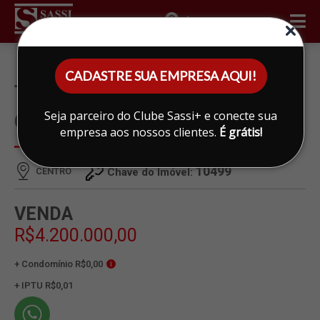
ÁREA DO CLIENTE
CADASTRE SUA EMPRESA AQUI!
TERRENO À VENDA EM
Seja parceiro do Clube Sassi+ e conecte sua
CENTRO, LIMEIRA
empresa aos nossos clientes.
É grátis!
10499
CENTRO
Chave do Imóvel:
VENDA
R$4.200.000,00
+ Condomínio R$0,00
i
+ IPTU R$0,01