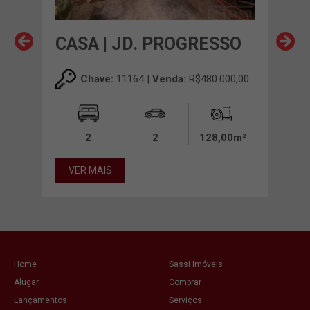
A
CASA | JD. PROGRESSO
CA
00,00
Chave:
11164 |
Venda:
R$480.000,00
00m²
2
2
128,00m²
VER MAIS
VE
Home
Sassi Imóveis
Alugar
Comprar
Lançamentos
Serviços