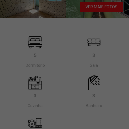
VER MAIS FOTOS
5
3
Dormitório
Sala
3
3
Cozinha
Banheiro