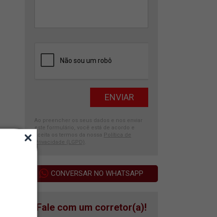
Ao preencher os seus dados e nos enviar
este formulário, você está de acordo e
aceita os termos da nossa
Política de
Privacidade (LGPD)
.
CONVERSAR NO WHATSAPP
Fale com um corretor(a)!