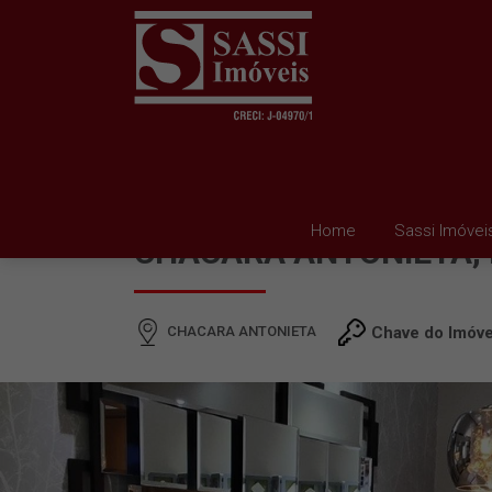
APARTAMENTO À VEND
Home
Sassi Imóvei
CHACARA ANTONIETA, 
CHACARA ANTONIETA
Chave do Imóve