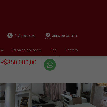
(19) 3404-4499
ÁREA DO CLIENTE
+ Condomínio R$0,00
i
Trabalhe conosco
Blog
Contato
VENDA
+ IPTU R$0,01
R$350.000,00