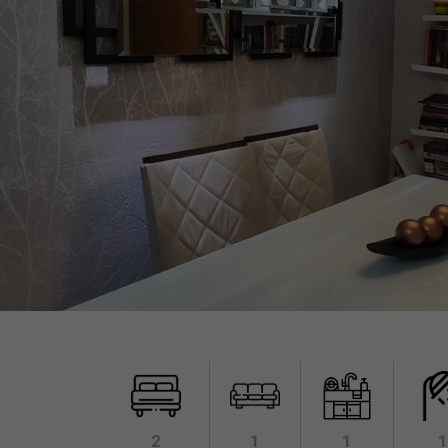
2
1
1
1