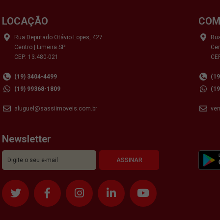
LOCAÇÃO
COM
Rua Deputado Otávio Lopes, 427
Rua
Centro | Limeira SP
Cen
CEP: 13.480-021
CEP
(19) 3404-4499
(1
(19) 99368-1809
(1
aluguel@sassiimoveis.com.br
ve
Newsletter