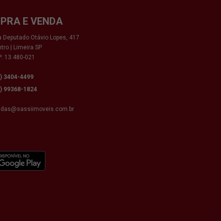
PRA E VENDA
 Deputado Otávio Lopes, 417
tro | Limeira SP
: 13.480-021
9) 3404-4499
9) 99368-1824
ndas@sassiimoveis.com.br