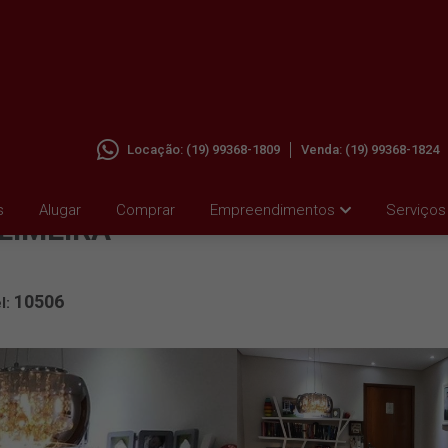
Locação:
(19) 99368-1809
Venda:
(19) 99368-1824
A EM
s
Alugar
Comprar
Empreendimentos
Serviços
LIMEIRA
10506
l: