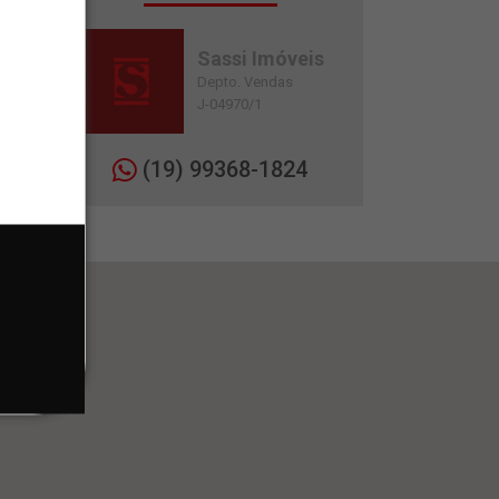
Sassi Imóveis
Depto. Vendas
J-04970/1
(19) 99368-1824