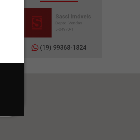
Sassi Imóveis
Depto. Vendas
J-04970/1
(19) 99368-1824