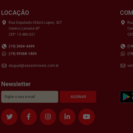
LOCAÇÃO
COM
Rua Deputado Otávio Lopes, 427
Rua
Centro | Limeira SP
Cen
CEP: 13.480-021
CEP
(19) 3404-4499
(1
(19) 99368-1809
(1
aluguel@sassiimoveis.com.br
ve
Newsletter