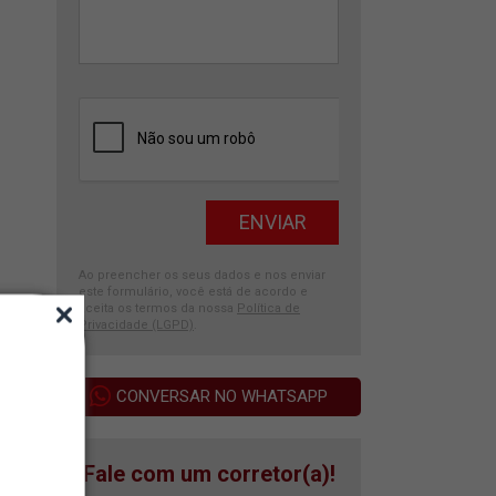
Ao preencher os seus dados e nos enviar
este formulário, você está de acordo e
aceita os termos da nossa
Política de
Privacidade (LGPD)
.
CONVERSAR NO WHATSAPP
Fale com um corretor(a)!