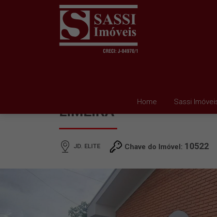
CASA À VENDA EM JD. E
Home
Sassi Imóvei
LIMEIRA
10522
JD. ELITE
Chave do Imóvel: