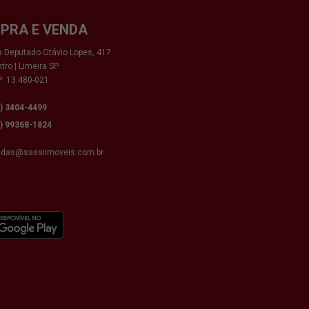
PRA E VENDA
 Deputado Otávio Lopes, 417
tro | Limeira SP
: 13.480-021
9) 3404-4499
9) 99368-1824
ndas@sassiimoveis.com.br