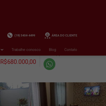
(19) 3404-4499
ÁREA DO CLIENTE
+ Condomínio R$0,00
i
Trabalhe conosco
Blog
Contato
VENDA
+ IPTU R$0,01
R$680.000,00