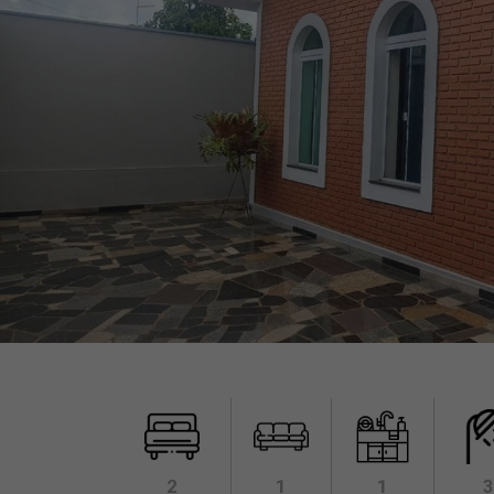
2
1
1
3